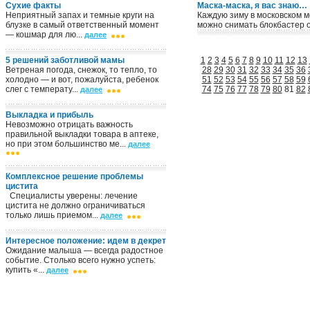
Сухие факты
Маска-маска, я вас знаю…
Неприятный запах и темные круги на
Каждую зиму в московском 
блузке в самый ответственный момент
можно снимать блокбастер о
— кошмар для лю...
далее
5 решений заботливой мамы
1
2
3
4
5
6
7
8
9
10
11
12
13
Ветреная погода, снежок, то тепло, то
28
29
30
31
32
33
34
35
36
холодно — и вот, пожалуйста, ребенок
51
52
53
54
55
56
57
58
59
слег с температу...
74
75
76
77
78
79
80
81
82
далее
Выкладка и прибыль
Невозможно отрицать важность
правильной выкладки товара в аптеке,
но при этом большинство ме...
далее
Комплексное решение проблемы
цистита
Специалисты уверены: лечение
цистита не должно ограничиваться
только лишь приемом...
далее
Интересное положение: идем в декрет
Ожидание малыша — всегда радостное
событие. Столько всего нужно успеть:
купить «...
далее