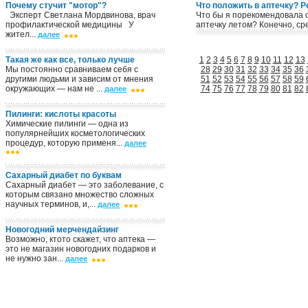
Почему стучит "мотор"?
Что положить в аптечку? Р
Эксперт Светлана Мордвинова, врач
Что бы я порекомендовала
профилактической медицины У
аптечку летом? Конечно, сре
жител...
далее
Такая же как все, только лучше
1
2
3
4
5
6
7
8
9
10
11
12
13
Мы постоянно сравниваем себя с
28
29
30
31
32
33
34
35
36
другими людьми и зависим от мнения
51
52
53
54
55
56
57
58
59
окружающих — нам не ...
74
75
76
77
78
79
80
81
82
далее
Пилинги: кислоты красоты
Химические пилинги — одна из
популярнейших косметологических
процедур, которую применя...
далее
Сахарный диабет по буквам
Сахарный диабет — это заболевание, с
которым связано множество сложных
научных терминов, и,...
далее
Новогодний мерчендайзинг
Возможно, кто­то скажет, что аптека —
это не магазин новогодних подарков и
не нужно зан...
далее