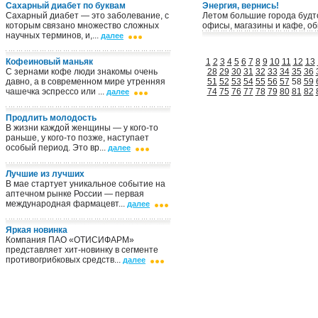
Сахарный диабет по буквам
Энергия, вернись!
Сахарный диабет — это заболевание, с
Летом большие города будто
которым связано множество сложных
офисы, магазины и кафе, об
научных терминов, и,...
далее
Кофеиновый маньяк
1
2
3
4
5
6
7
8
9
10
11
12
13
С зернами кофе люди знакомы очень
28
29
30
31
32
33
34
35
36
давно, а в современном мире утренняя
51
52
53
54
55
56
57
58
59
чашечка эспрессо или ...
74
75
76
77
78
79
80
81
82
далее
Продлить молодость
В жизни каждой женщины — у кого-то
раньше, у кого-то позже, наступает
особый период. Это вр...
далее
Лучшие из лучших
В мае стартует уникальное событие на
аптечном рынке России — первая
международная фармацевт...
далее
Яркая новинка
Компания ПАО «ОТИСИФАРМ»
представляет хит-новинку в сегменте
противогрибковых средств...
далее