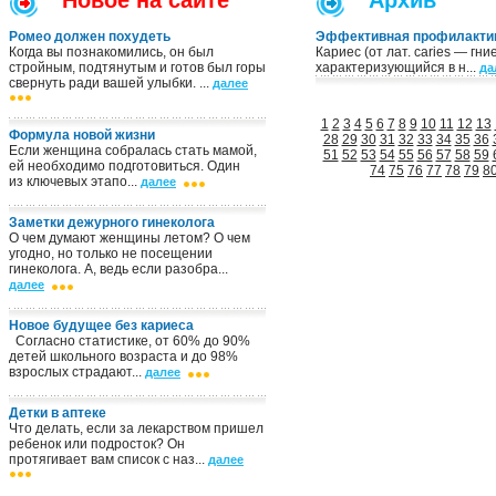
Новое на сайте
Архив
Ромео должен похудеть
Эффективная профилактик
Когда вы познакомились, он был
Кариес (от лат. cariеs — гн
стройным, подтянутым и готов был горы
характеризующийся в н...
да
свернуть ради вашей улыбки. ...
далее
1
2
3
4
5
6
7
8
9
10
11
12
13
Формула новой жизни
28
29
30
31
32
33
34
35
36
Если женщина собралась стать мамой,
51
52
53
54
55
56
57
58
59
ей необходимо подготовиться. Один
74
75
76
77
78
79
8
из ключевых этапо...
далее
Заметки дежурного гинеколога
О чем думают женщины летом? О чем
угодно, но только не посещении
гинеколога. А, ведь если разобра...
далее
Новое будущее без кариеса
Согласно статистике, от 60% до 90%
детей школьного возраста и до 98%
взрослых страдают...
далее
Детки в аптеке
Что делать, если за лекарством пришел
ребенок или подросток? Он
протягивает вам список с наз...
далее