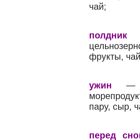
чай;
полдни
цельнозе
фрукты, чай
ужин
— 
морепрод
пару, сыр, 
перед сно