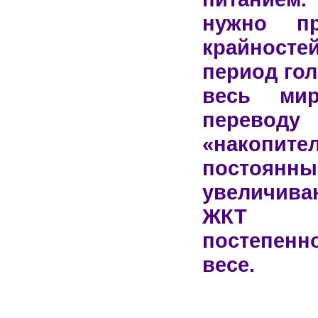
нужно пр
крайност
период гол
весь ми
переводу
«накопите
постоян
увеличива
ЖКТ и
постепенн
весе.