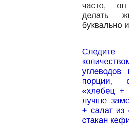
часто, о
делать ж
буквально и
Следи
количество
углеводов 
порции, 
«хлебец + 
лучше заме
+ салат из
стакан кеф