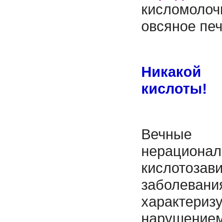
кисломол
овсяное печ
Никакой
кислоты!
Вечные
нерационал
кислотозав
заболевани
характериз
нарушен