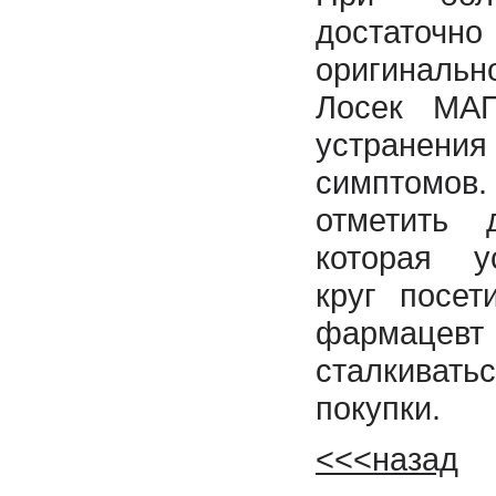
достаточн
оригиналь
Лосек МА
устранен
симптомо
отметить 
которая у
круг посет
фармацев
сталкивать
покупки.
<<<назад