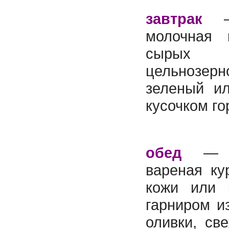
завтрак
— 
молочная 
сырых
цельнозе
зеленый и
кусочком го
обед
— 
вареная ку
кожи или 
гарниром и
оливки, св