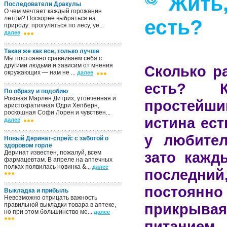
Жить
Последователи Дракулы
О чем мечтает каждый горожанин
летом? Поскорее выбраться на
есть?
природу: прогуляться по лесу, уе...
далее
Такая же как все, только лучше
Мы постоянно сравниваем себя с
другими людьми и зависим от мнения
Сколько р
окружающих — нам не ...
далее
есть? К
По образу и подобию
Роковая Марлен Дитрих, утонченная и
простейший
аристократичная Одри Хепберн,
роскошная Софи Лорен и чувствен...
истина ест
далее
у любител
Новый Деринат-спрей: с заботой о
здоровом горле
Деринат известен, пожалуй, всем
зато кажд
фармацевтам. В апреле на аптечных
полках появилась новинка &...
далее
последний
постоянн
Выкладка и прибыль
Невозможно отрицать важность
прикрыв
правильной выкладки товара в аптеке,
но при этом большинство ме...
далее
питанием.