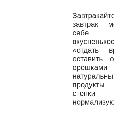
Завтракай
завтрак м
себе ч
вкусненько
«отдать 
оставить 
орешками
натуральн
продукты
стенки
нормализую