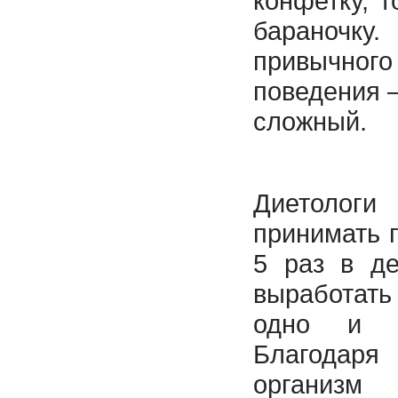
конфетку, т
бараночк
привычн
поведения 
сложный.
Диетоло
принимать 
5 раз в де
выработать
одно и 
Благода
организм