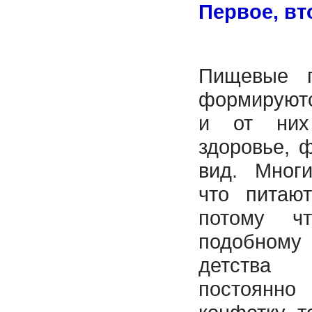
Первое, вт
Пищевые 
формируютс
и от них
здоровье, 
вид. Мног
что питают
потому ч
подобно
детств
постоян