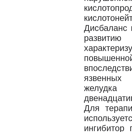
кислото
кислотоней
Дисбаланс 
развитию
характериз
повышенной
впоследств
язвенны
жел
двенадцати
Для терапи
использует
ингибитор 