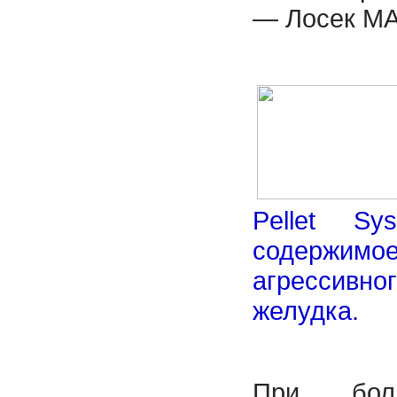
— Лосек М
Pellet Sy
содержимое
агрессивн
желудка.
При бол