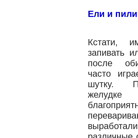
Ели и пили
Кстати, и
запивать и
после об
часто игр
шутку. П
желудк
благоприя
перевар
выработал
различные 