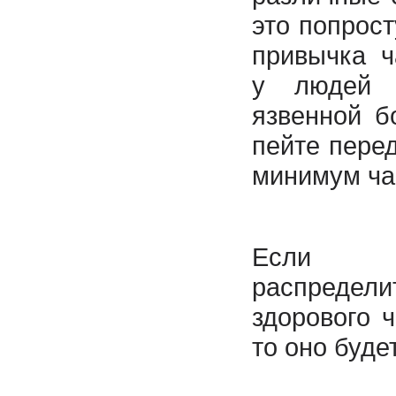
это попрос
привычка ч
у людей 
язвенной б
пейте пере
минимум ча
Если 
распре
здорового 
то оно буде