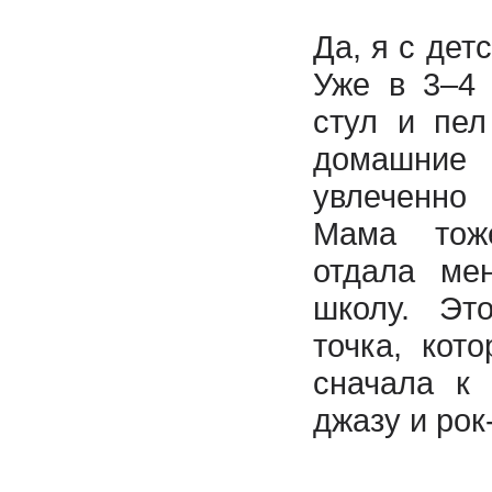
Да, я с дет
Уже в 3–4 
стул и пел
домашни
увлеченн
Мама тож
отдала ме
школу. Эт
точка, кот
сначала к 
джазу и рок