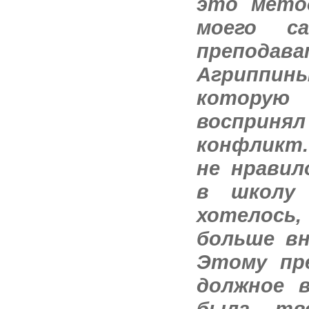
это мето
моего с
препода
Агриппи
котору
восприня
конфли
не нравил
в школу
хотелось,
больше вн
Этому пр
должное в
была тве