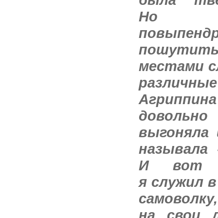
Но 
повыпе
пошути
местами с
различн
Агриппи
довольн
выгоняла 
называла 
И вот 
я служил в
самоволку
на свои 