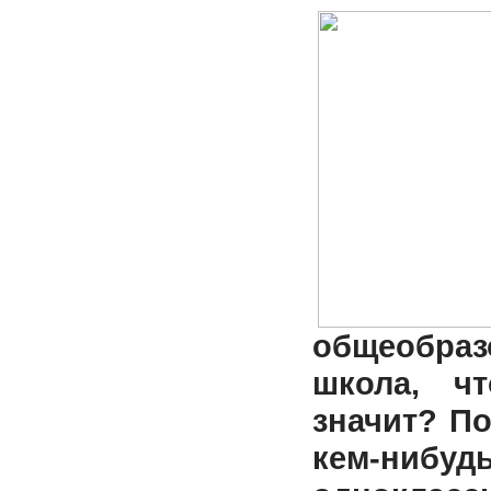
общеобраз
школа, ч
значит? П
кем-