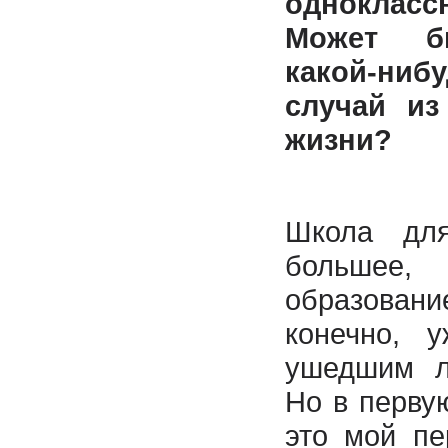
однокласс
Может б
какой-ни
случай из
жизни?
Школа дл
большее
образовани
конечно, 
ушедшим л
Но в перву
это мой п