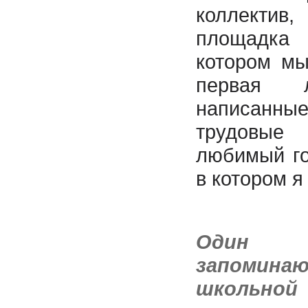
коллект
площадка
котором мы
первая 
написанны
трудовы
любимый го
в котором я
Один
запомина
школьн