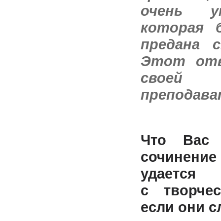
очень у
которая 
предана с
Этот от
свое
преподава
Что Вас 
сочинен
удаетс
с творчес
если они 