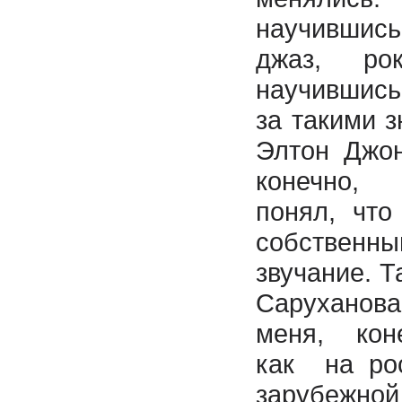
научившись
джаз, ро
научившись
за такими з
Элтон Джон
конечно, 
понял, что
собственн
звучание. Т
Саруханов
меня, кон
как на рос
зарубеж