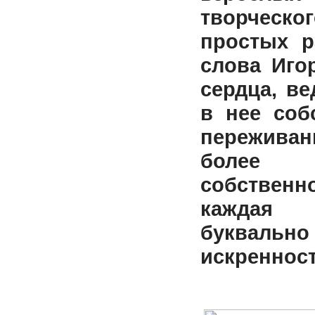
творческо
простых р
слова Иго
сердца, в
в нее соб
переживан
более
собствен
каждая
букваль
искреннос