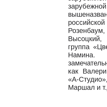
зарубежно
вышеназ
российско
Розенба
Высоцкий,
группа «Цв
Намина.
замечател
как Валери
«А-Студ
Маршал и т.