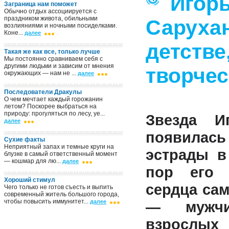
Игор
Заграница нам поможет
Обычно отдых ассоциируется с
праздником живота, обильными
Саруха
возлияниями и ночными посиделками.
Коне...
далее
детстве
Такая же как все, только лучше
Мы постоянно сравниваем себя с
другими людьми и зависим от мнения
творчес
окружающих — нам не ...
далее
Последователи Дракулы
О чем мечтает каждый горожанин
летом? Поскорее выбраться на
природу: прогуляться по лесу, уе...
Звезда И
далее
появилас
Сухие факты
Неприятный запах и темные круги на
эстрады в
блузке в самый ответственный момент
— кошмар для лю...
далее
пор его 
Хороший стимул
сердца са
Чего только не готов съесть и выпить
современный житель большого города,
чтобы повысить иммунитет...
далее
— мужч
взрослых