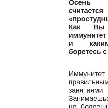
Осень 
счита
«простудн
Как Вы 
иммунитет
и каким
боретесь с
Иммунит
правиль
заняти
Занимае
не болееш