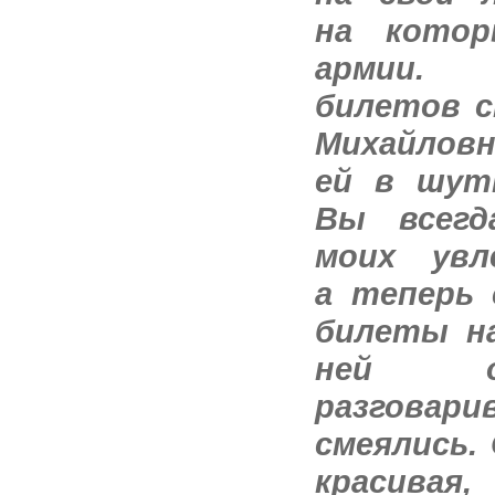
на кото
армии.
билетов с
Михайловн
ей в шутк
Вы всег
моих увл
а теперь 
билеты н
ней о
разговари
смеялись.
красивая,