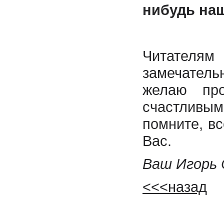
нибудь на
Читате
замечател
желаю пр
счастливы
помните, вс
Вас.
Ваш Игорь 
<<<назад